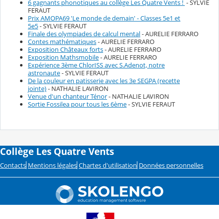
6 gagnants phonotiques au collège Les Quatre Vents !
- SYLVIE
FERAUT
Prix AMOPA69 'Le monde de demain' - Classes 5e1 et
5e5
- SYLVIE FERAUT
Finale des olympiades de calcul mental
- AURELIE FERRARO
Contes mathématiques
- AURELIE FERRARO
Exposition Châteaux forts
- AURELIE FERRARO
Exposition Mathsmobile
- AURELIE FERRARO
Expérience 3ème ChlorISS avec S.Adenot, notre
astronaute
- SYLVIE FERAUT
De la couleur en patisserie avec les 3e SEGPA (recette
jointe)
- NATHALIE LAVIRON
Venue d'un chanteur Ténor
- NATHALIE LAVIRON
Sortie Fossilea pour tous les 6ème
- SYLVIE FERAUT
Collège Les Quatre Vents
Contacts
Mentions légales
Chartes d'utilisation
Données personnelles