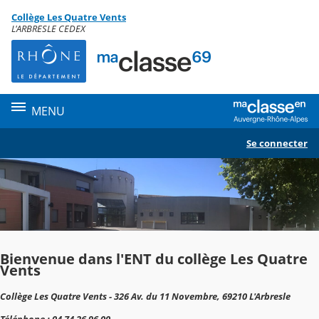
Panneau de gestion des cookies
Collège Les Quatre Vents
Contenu
L'ARBRESLE CEDEX
MENU
Se connecter
Bienvenue dans l'ENT du collège Les Quatre
Vents
Collège Les Quatre Vents - 326 Av. du 11 Novembre, 69210 L'Arbresle
Téléphone : 04 74 26 96 00