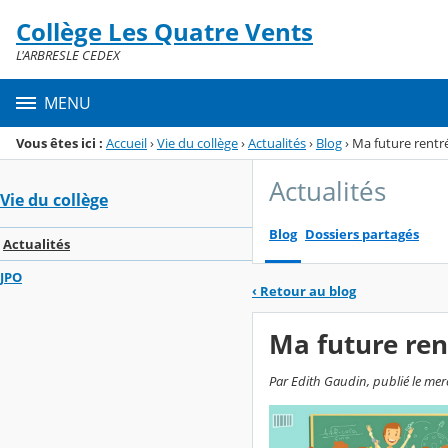
Panneau de gestion des cookies
Collège Les Quatre Vents
Menu de la rubrique
Contenu
L'ARBRESLE CEDEX
MENU
Vous êtes ici :
Accueil
›
Vie du collège
›
Actualités
›
Blog
›
Ma future rentr
Actualités
Vie du collège
Blog
Dossiers partagés
Actualités
JPO
‹
Retour au blog
Ma future ren
Par Edith Gaudin, publié le merc