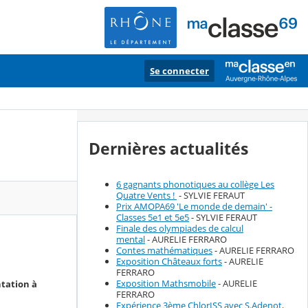
Se connecter
Dernières actualités
6 gagnants phonotiques au collège Les
Quatre Vents !
- SYLVIE FERAUT
Prix AMOPA69 'Le monde de demain' -
Classes 5e1 et 5e5
- SYLVIE FERAUT
Finale des olympiades de calcul
mental
- AURELIE FERRARO
Contes mathématiques
- AURELIE FERRARO
Exposition Châteaux forts
- AURELIE
FERRARO
Exposition Mathsmobile
- AURELIE
ntation à
FERRARO
Expérience 3ème ChlorISS avec S.Adenot,