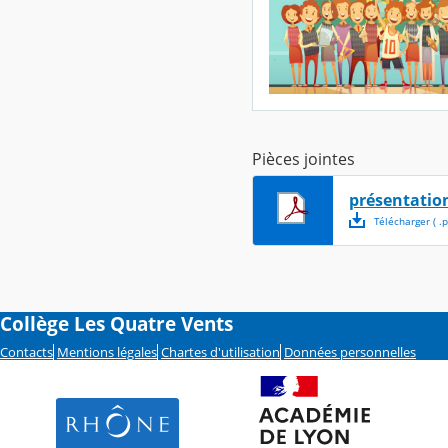
Pièces jointes
présentatio
Télécharger
( .
p
Collège Les Quatre Vents
Contacts
Mentions légales
Chartes d'utilisation
Données personnelles