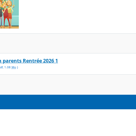
n parents Rentrée 2026 1
df
,
1.08
Mo
)