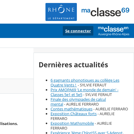
Se connecter
Dernières actualités
6 gagnants phonotiques au collège Les
Quatre Vents !
- SYLVIE FERAUT
Prix AMOPA69 'Le monde de demain' -
Classes 5e1 et 5e5
- SYLVIE FERAUT
Finale des olympiades de calcul
mental
- AURELIE FERRARO
Contes mathématiques
- AURELIE FERRARO
Exposition Châteaux forts
- AURELIE
FERRARO
Exposition Mathsmobile
- AURELIE
lisations.
FERRARO
Expérience 3ème ChlorISS avec S.Adenot,