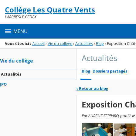
Panneau de gestion des cookies
Collège Les Quatre Vents
Menu de la rubrique
Contenu
L'ARBRESLE CEDEX
MENU
Vous êtes ici :
Accueil
›
Vie du collège
›
Actualités
›
Blog
›
Exposition Chât
Actualités
Vie du collège
Blog
Dossiers partagés
Actualités
JPO
‹
Retour au blog
Exposition Ch
Par AURELIE FERRARO, publié le 