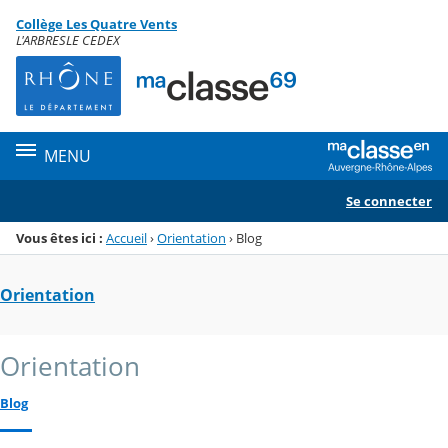
Panneau de gestion des cookies
Collège Les Quatre Vents
Menu de la rubrique
Contenu
L'ARBRESLE CEDEX
MENU
Se connecter
Vous êtes ici :
Accueil
›
Orientation
›
Blog
Orientation
Orientation
Blog