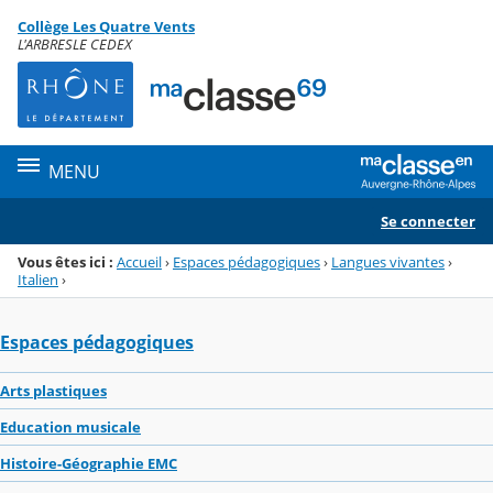
Panneau de gestion des cookies
Collège Les Quatre Vents
Menu de la rubrique
Contenu
L'ARBRESLE CEDEX
MENU
Se connecter
Vous êtes ici :
Accueil
›
Espaces pédagogiques
›
Langues vivantes
›
Italien
›
Espaces pédagogiques
Arts plastiques
Education musicale
Histoire-Géographie EMC