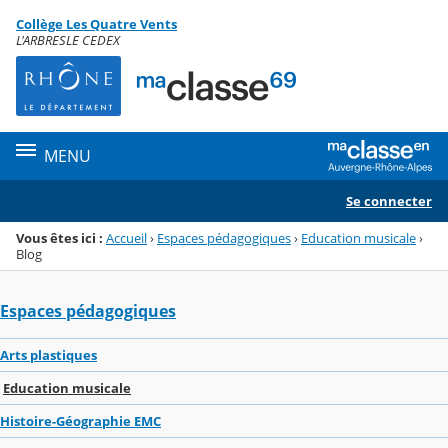
Panneau de gestion des cookies
Collège Les Quatre Vents
Menu de la rubrique
Contenu
L'ARBRESLE CEDEX
MENU
Se connecter
Vous êtes ici :
Accueil
›
Espaces pédagogiques
›
Education musicale
›
Blog
Espaces pédagogiques
Arts plastiques
Education musicale
Histoire-Géographie EMC